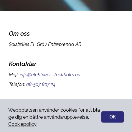
Om oss
Solstråles EL Gräv Entreprenad AB
Kontakter
Mejl
:
info@elektriker-stockholm.nu
Telefon
:
08-507 807 24
Sidan ägs och administreras
Webbplatsen använder cookies för att bla
Integritetspolicy
&
av:
OK
ge dig en bättre användarupplevelse.
Cookies
Cookiepolicy