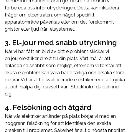
Ju mer information du kan ge, desto bättre kan vi
förbereda oss inför utryckningen. Detta kan inkludera
frågor om elcentralen, om något specifikt
apparatområde påverkas eller om det förekommit
gnistor eller ljud från elsystemet.
3. El-jour med snabb utryckning
När vi har fått en bild av ditt elproblem skickar vi
en jourelektriker direkt till din plats. Vårt mål är att
anlända så snabbt som möjligt, eftersom vi förstår att
akuta elproblem kan vara både farliga och orsaka stora
besvär. Vi har alltid kvalificerade elektriker redo att rycka
ut och hjälpa dig, oavsett var i Stockholm du befinner
dig.
4. Felsökning och åtgärd
När vår elektriker anländer på plats börjar vi med en
noggrann felsökning för att identifiera den exakta
orsaken till problemet. Säkerhet är alltid högsta prioritet,